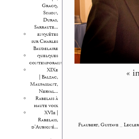
Gracq,
Simon,
Duras,
Sarraute...
enquêtes
sur Charles
Baudelaire
quelques
contemporains
« i
XIXe
| Balzac,
Maupassant,
Nerval...
Rabelais à
haute voix
XVIe |
Rabelais,
Flaubert, Gustave
_
Lecler
d’Aubigné...