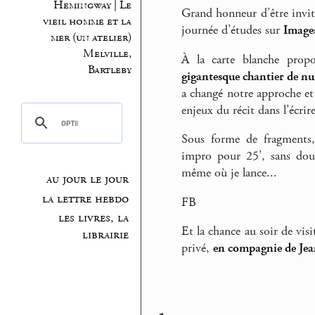
Hemingway | Le
Grand honneur d’être invit
vieil homme et la
journée d’études sur
Images
mer (un atelier)
Melville,
À la carte blanche prop
Bartleby
gigantesque chantier de nu
a changé notre approche et 
enjeux du récit dans l’écri
Sous forme de fragments,
impro pour 25’, sans dout
même où je lance...
au jour le jour
la lettre hebdo
FB
les livres, la
Et la chance au soir de vis
librairie
privé,
en compagnie de Jea