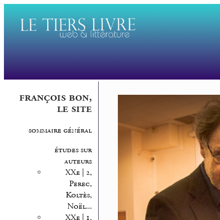
françois bon,
le site
sommaire général
études sur
auteurs
XXe | 2,
Perec,
Koltès,
Noël...
XXe | 1,