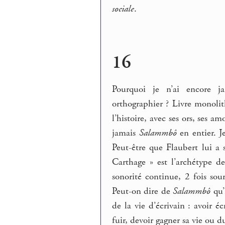
sociale
.
16
Pourquoi je n’ai encore 
orthographier ? Livre monolith
l’histoire, avec ses ors, ses a
jamais
Salammbô
en entier. J
Peut-être que Flaubert lui a
Carthage » est l’archétype d
sonorité continue, 2 fois sou
Peut-on dire de
Salammbô
qu’
de la vie d’écrivain : avoir é
fuir, devoir gagner sa vie ou 