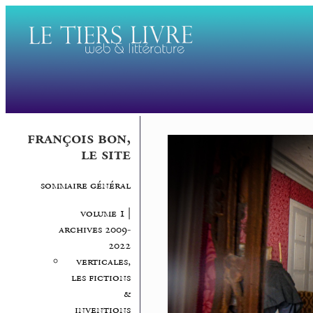
françois bon,
le site
sommaire général
volume 1 |
archives 2009-
2022
verticales,
les fictions
&
inventions