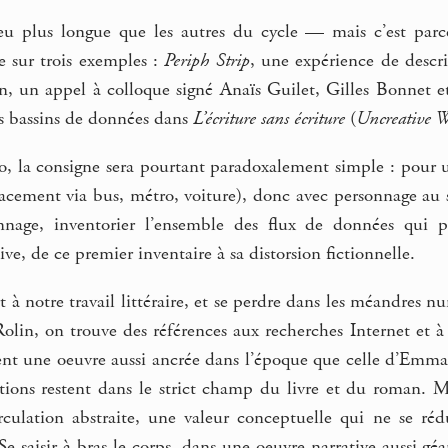
eu plus longue que les autres du cycle — mais c’est par
e sur trois exemples :
Periph Strip
, une expérience de descri
, un appel à colloque signé Anaïs Guilet, Gilles Bonnet et
es bassins de données dans
L’écriture sans écriture
(
Uncreative W
o, la consigne sera pourtant paradoxalement simple : pour u
placement via bus, métro, voiture), donc avec personnage au
onnage, inventorier l’ensemble des flux de données qui p
tive, de ce premier inventaire à sa distorsion fictionnelle.
rt à notre travail littéraire, et se perdre dans les méandres
lin, on trouve des références aux recherches Internet et à 
dent une oeuvre aussi ancrée dans l’époque que celle d’Emm
rations restent dans le strict champ du livre et du roman. 
rculation abstraite, une valeur conceptuelle qui ne se rédu
e saisir à bras-le-corps, dans une oeuvre narrative aussi géa