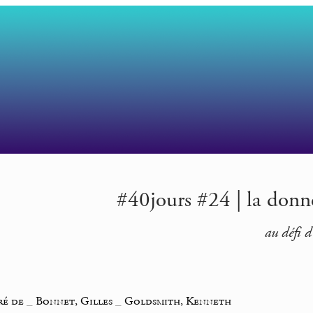
#40jours #24 | la donné
au défi d
ré de
_
Bonnet, Gilles
_
Goldsmith, Kenneth