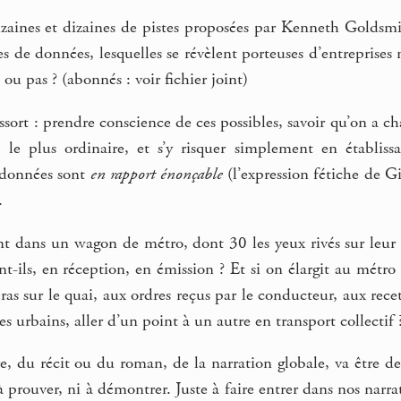
izaines et dizaines de pistes proposées par Kenneth Goldsmi
s de données, lesquelles se révèlent porteuses d’entreprises n
, ou pas ? (abonnés : voir fichier joint)
ort : prendre conscience de ces possibles, savoir qu’on a cha
e plus ordinaire, et s’y risquer simplement en établiss
données sont
en rapport énonçable
(l’expression fétiche de Gi
.
nt dans un wagon de métro, dont 30 les yeux rivés sur leur 
ont-ils, en réception, en émission ? Et si on élargit au métro 
ras sur le quai, aux ordres reçus par le conducteur, aux rec
s urbains, aller d’un point à un autre en transport collectif 
e, du récit ou du roman, de la narration globale, va être de
 prouver, ni à démontrer. Juste à faire entrer dans nos narrati