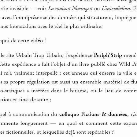
artie invisible — voir
La maison Nucingen
ou
L’interdiction
. E
avec l’omniprésence des données qui structurent, imprègnent
 nos interactions avec le réel le plus ordinaire.
ppui de cette vidéo ?
r le site Urbain Trop Urbain, l’expérience
Periph’Strip
menée 
Cette expérience a fait l’objet d’un livre publié chez Wild Pr
i m’a vraiment interpellé : cet anneau qui enserre la ville 
ais sa propre régulation est aussi un ensemble matériel de f
ro-statiques » insérées dans le bitume, ou le lieu de comm
ion et ainsi de suite ;
appel à communication du
colloque Fictions & données
, ré
ommente longuement — en quoi et comment cette expansi
es fictionnelles, et lesquelles déjà sont repérables ?