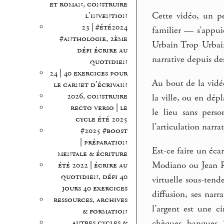
et roman, construire
Cette vidéo, un p
l’invention
23 | #été2024
familier — s’appui
#anthologie, 2ème
Urbain Trop Urbain
défi écrire au
narrative depuis d
quotidien
24 | 40 exercices pour
Au bout de la vidé
le carnet d’écrivain
2026, construire
la ville, ou en dé
recto verso | le
le lieu sans pers
cycle été 2025
l’articulation narra
#2025 #boost
| préparation
Est-ce faire un éca
mentale & écriture
Modiano ou Jean Ro
été 2022 | écrire au
quotidien, défi 40
virtuelle sous-ten
jours 40 exercices
diffusion, ses nar
ressources, archives
l’argent est une ci
& formation
chèques, banques. S
autres cycles &