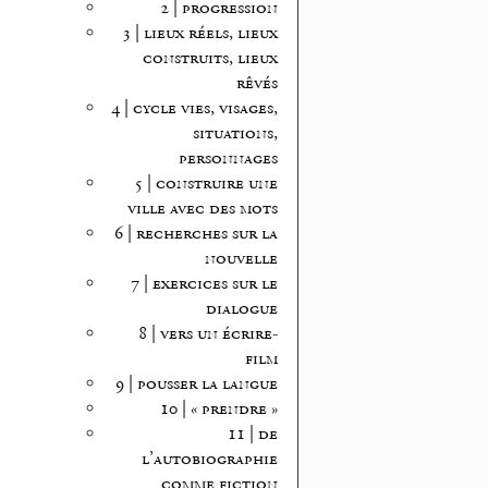
2 | progression
3 | lieux réels, lieux
construits, lieux
rêvés
4 | cycle vies, visages,
situations,
personnages
5 | construire une
ville avec des mots
6 | recherches sur la
nouvelle
7 | exercices sur le
dialogue
8 | vers un écrire-
film
9 | pousser la langue
10 | « prendre »
11 | de
l’autobiographie
comme fiction