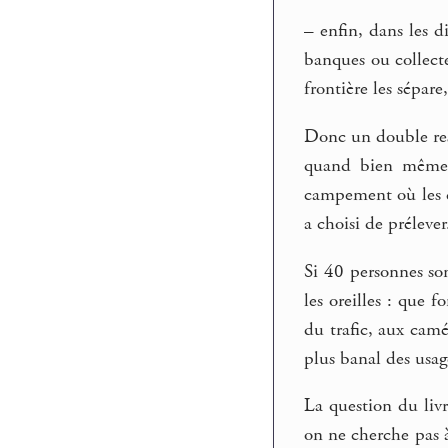
–
enfin, dans les d
banques ou collecte
frontière les sépare
Donc un double ress
quand bien même l
campement où les 
a choisi de prélever
Si 40 personnes so
les oreilles : que f
du trafic, aux camé
plus banal des usage
La question du livr
on ne cherche pas à