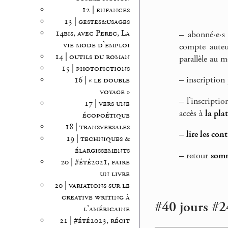
12 | enfances
13 | gestes&usages
14bis, avec Perec, La
–
abonné·e·s
vie mode d’emploi
compte auteu
14 | outils du roman
parallèle au m
15 | photofictions
–
inscription
16 | « le double
voyage »
–
l’inscriptio
17 | vers une
accès à
la pla
écopoétique
18 | transversales
–
lire les con
19 | techniques &
élargissements
–
retour
somm
20 | #été2021, faire
un livre
20 | variations sur le
creative writing à
#40 jours #24
l’américaine
21 | #été2023, récit