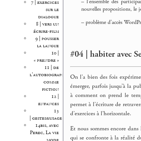
–
l’ensemble des participan
7 | exercices
nouvelles propositions, le j
sur le
dialogue
–
problème d’accès WordPre
8 | vers un
écrire-film
9 | pousser
la langue
#04 | habiter avec Se
10 |
« prendre »
11 | de
l’autobiographie
On l’a bien des fois expérime
comme
émerger, parfois jusqu’à la pub
fiction
à comment on prend le temps
12 |
enfances
permet à l’écriture de retrave
13
d’exercices à l’horizontale.
| gestes&usages
14bis, avec
Et nous sommes encore dans l
Perec, La vie
qui se confronte à la réalité
mode