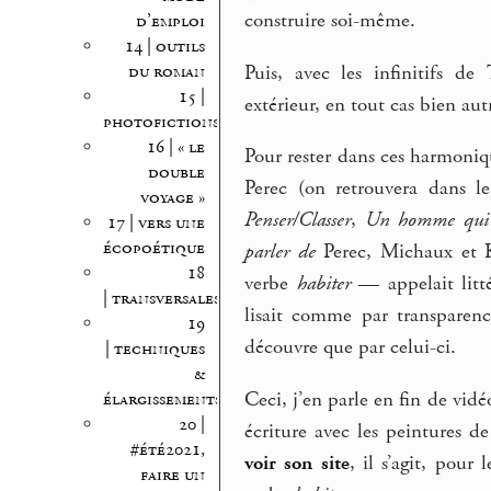
construire soi-même.
d’emploi
14 | outils
Puis, avec les infinitifs de
du roman
15 |
extérieur, en tout cas bien a
photofictions
16 | « le
Pour rester dans ces harmoni
double
Perec (on retrouvera dans le
voyage »
Penser/Classer
,
Un homme qui 
17 | vers une
écopoétique
parler de
Perec, Michaux et K
18
verbe
habiter
— appelait litté
| transversales
lisait comme par transparenc
19
découvre que par celui-ci.
| techniques
&
Ceci, j’en parle en fin de vid
élargissements
20 |
écriture avec les peintures d
#été2021,
voir son site
, il s’agit, pour
faire un