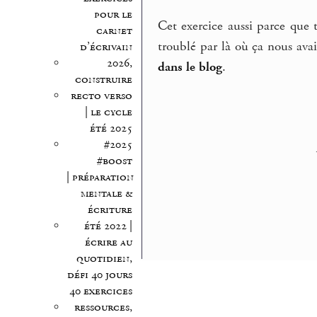
pour le
Cet exercice aussi parce que t
carnet
troublé par là où ça nous ava
d’écrivain
2026,
dans le blog
.
construire
recto verso
| le cycle
été 2025
#2025
#boost
| préparation
mentale &
écriture
été 2022 |
écrire au
quotidien,
défi 40 jours
40 exercices
ressources,