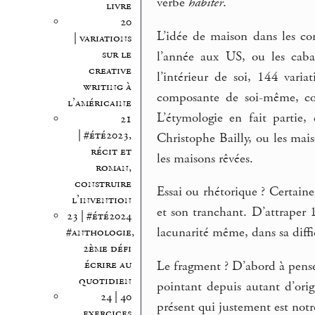
verbe
habiter
.
livre
20
L’idée de maison dans les con
| variations
sur le
l’année aux US, ou les caba
creative
l’intérieur de soi, 144 vari
writing à
composante de soi-même, com
l’américaine
L’étymologie en fait partie,
21
| #été2023,
Christophe Bailly, ou les mai
récit et
les maisons rêvées.
roman,
construire
Essai ou rhétorique ? Certain
l’invention
et son tranchant. D’attraper 1
23 | #été2024
lacunarité même, dans sa diffi
#anthologie,
2ème défi
écrire au
Le fragment ? D’abord à pens
quotidien
pointant depuis autant d’orig
24 | 40
présent qui justement est not
exercices