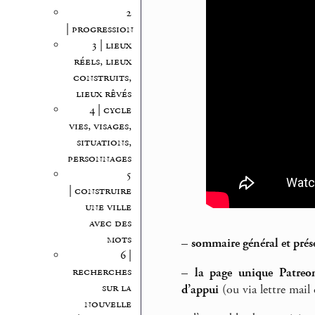
2
| progression
3 | lieux
réels, lieux
construits,
lieux rêvés
4 | cycle
vies, visages,
situations,
personnages
5
| construire
une ville
avec des
mots
–
sommaire général et prés
6 |
recherches
–
la page unique Patreon
sur la
d’appui
(ou via lettre mail 
nouvelle