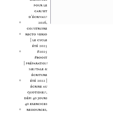
pour le
carnet
d’écrivain
2026,
construire
recto verso
| le cycle
été 2025
#2025
#boost
| préparation
mentale &
écriture
été 2022 |
écrire au
quotidien,
défi 40 jours
40 exercices
ressources,