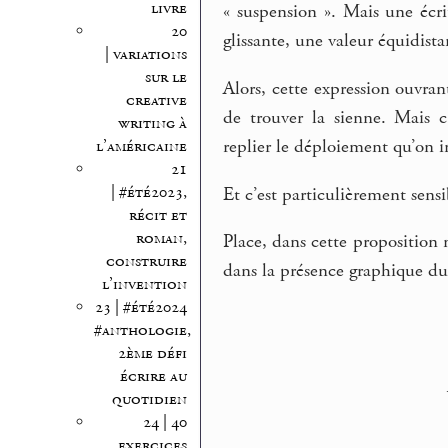
livre
« suspension ». Mais une écr
20
glissante, une valeur équidista
| variations
sur le
Alors, cette expression ouvra
creative
de trouver la sienne. Mais c
writing à
replier le déploiement qu’on i
l’américaine
21
| #été2023,
Et c’est particulièrement sensi
récit et
roman,
Place, dans cette proposition 
construire
dans la présence graphique du
l’invention
23 | #été2024
#anthologie,
2ème défi
écrire au
quotidien
24 | 40
exercices