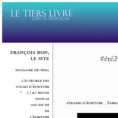
françois bon,
#été2
le site
sommaire général
l’ensemble des
cycles d’écriture
1 | en route
pour le
ateliers d’écriture
_
Sarra
monde de
de
l’écriture