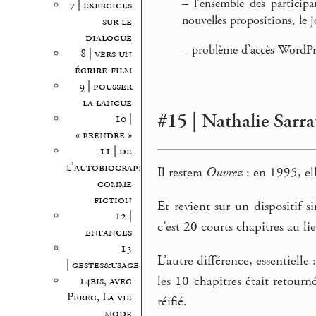
–
l’ensemble des participan
7 | exercices
nouvelles propositions, le j
sur le
dialogue
–
problème d’accès WordPre
8 | vers un
écrire-film
9 | pousser
la langue
#15 | Nathalie Sarra
10 |
« prendre »
11 | de
l’autobiographie
Il restera
Ouvrez
: en 1995, el
comme
fiction
Et revient sur un dispositif s
12 |
c’est 20 courts chapitres au li
enfances
13
L’autre différence, essentielle
| gestes&usages
les 10 chapitres était retourn
14bis, avec
Perec, La vie
réifié.
mode