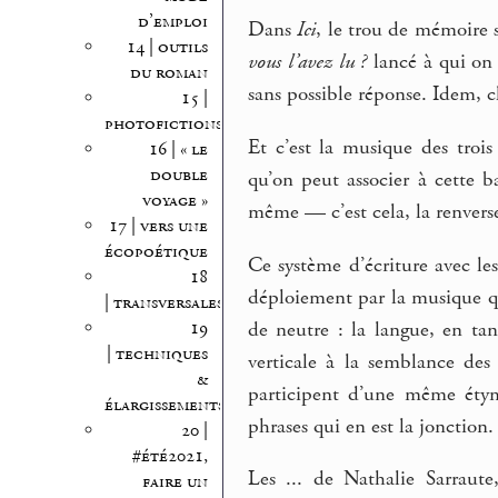
d’emploi
Dans
Ici
, le trou de mémoire
14 | outils
vous l’avez lu ?
lancé à qui on 
du roman
sans possible réponse. Idem, ch
15 |
photofictions
Et c’est la musique des troi
16 | « le
double
qu’on peut associer à cette ba
voyage »
même — c’est cela, la renvers
17 | vers une
écopoétique
Ce système d’écriture avec les
18
déploiement par la musique qu
| transversales
de neutre : la langue, en tan
19
| techniques
verticale à la semblance des 
&
participent d’une même étymo
élargissements
phrases qui en est la jonction.
20 |
#été2021,
Les ... de Nathalie Sarraut
faire un