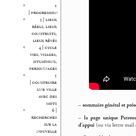
2
| progression
3 | lieux
réels, lieux
construits,
lieux rêvés
4 | cycle
vies, visages,
situations,
personnages
5
| construire
une ville
avec des
mots
–
sommaire général et prés
6 |
recherches
–
la page unique Patreon
sur la
d’appui
(ou via lettre mail 
nouvelle