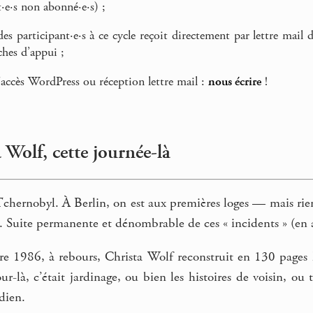
t·e·s non abonné·e·s) ;
es participant·e·s à ce cycle reçoit directement par lettre mail d
iches d’appui ;
accès WordPress ou réception lettre mail :
nous écrire
!
 Wolf, cette journée-là
Tchernobyl. À Berlin, on est aux premières loges — mais rie
é. Suite permanente et dénombrable de ces « incidents » (en a
e 1986, à rebours, Christa Wolf reconstruit en 130 pages l
ur-là, c’était jardinage, ou bien les histoires de voisin, o
dien.