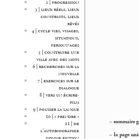
2 | progression
3 | lieux réels, lieux
construits, lieux
rêvés
4 | cycle vies, visages,
situations,
personnages
5 | construire une
ville avec des mots
6 | recherches sur la
nouvelle
7 | exercices sur le
dialogue
8 | vers un écrire-
film
9 | pousser la langue
10 | « prendre »
–
sommaire gé
11 | de
l’autobiographie
–
la page uni
comme fiction