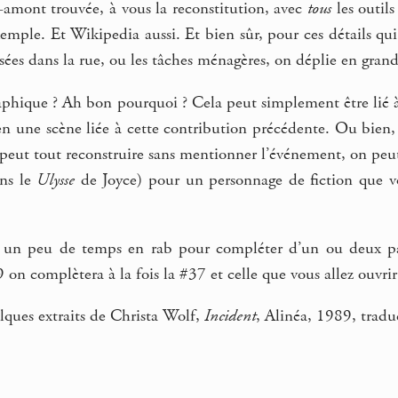
-amont trouvée, à vous la reconstitution, avec
tous
les outils
xemple. Et Wikipedia aussi. Et bien sûr, pour ces détails qu
sées dans la rue, ou les tâches ménagères, on déplie en grand,
aphique ? Ah bon pourquoi ? Cela peut simplement être lié à
n une scène liée à cette contribution précédente. Ou bien, 
eut tout reconstruire sans mentionner l’événement, on peut 
ns le
Ulysse
de Joyce) pour un personnage de fiction que v
z un peu de temps en rab pour compléter d’un ou deux pa
on complètera à la fois la #37 et celle que vous allez ouvri
lques extraits de Christa Wolf,
Incident
, Alinéa, 1989, tradu