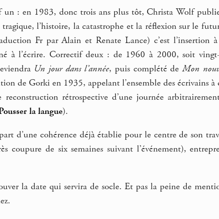
if un : en 1983, donc trois ans plus tôt, Christa Wolf publ
 tragique, l’histoire, la catastrophe et la réflexion sur le fu
raduction Fr par Alain et Renate Lance) c’est l’insertion
é à l’écrire. Correctif deux : de 1960 à 2000, soit ving
 deviendra
Un jour dans l’année
, puis complété de
Mon nouve
osition de Gorki en 1935, appelant l’ensemble des écrivain
de reconstruction rétrospective d’une journée arbitraireme
Pousser la langue
).
 part d’une cohérence déjà établie pour le centre de son tra
ès coupure de six semaines suivant l’événement), entrepre
uver la date qui servira de socle. Et pas la peine de mentio
ez.