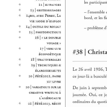
les participan
12 | enfances
13 | gestes&usages
–
l’ensemble d
14bis, avec Perec, La
bord, et les f
vie mode d’emploi
14 | outils du roman
–
problème d’
15 | photofictions
16 | « le double
voyage »
17 | vers une
#38 | Christa
écopoétique
18 | transversales
19 | techniques &
Le 26 avril 1986, 
élargissements
ce jour-là a bascul
20 | #été2021, faire
un livre
20 | variations sur le
De juin à septembr
creative writing à
journée. Oui, ce jo
l’américaine
ordinaires du quoti
21 | #été2023, récit