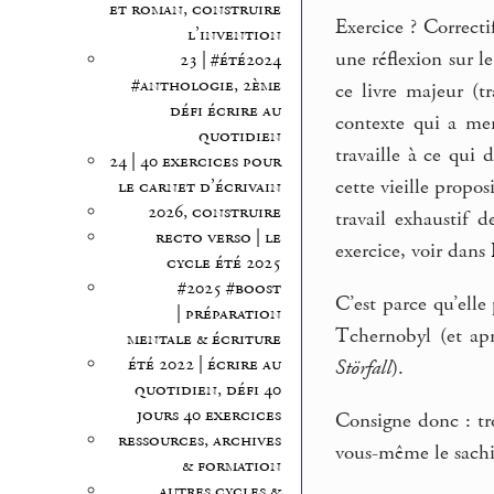
et roman, construire
Exercice ? Correct
l’invention
une réflexion sur le
23 | #été2024
#anthologie, 2ème
ce livre majeur (t
défi écrire au
contexte qui a men
quotidien
travaille à ce qui
24 | 40 exercices pour
cette vieille prop
le carnet d’écrivain
2026, construire
travail exhaustif 
recto verso | le
exercice, voir dans
cycle été 2025
#2025 #boost
C’est parce qu’elle
| préparation
Tchernobyl (et apr
mentale & écriture
été 2022 | écrire au
Störfall
).
quotidien, défi 40
jours 40 exercices
Consigne donc : tro
ressources, archives
vous-même le sachi
& formation
autres cycles &