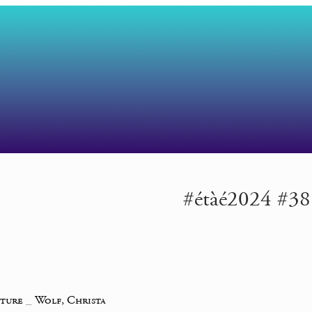
#étàé2024 #38 |
iture
_
Wolf, Christa