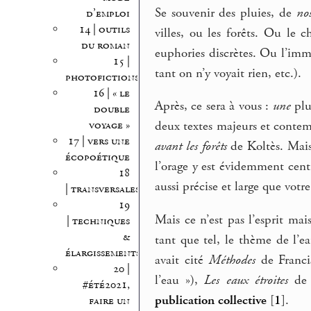
Se souvenir des pluies, de
no
d’emploi
14 | outils
villes, ou les forêts. Ou le c
du roman
euphories discrètes. Ou l’immob
15 |
tant on n’y voyait rien, etc.).
photofictions
16 | « le
Après, ce sera à vous :
une
plui
double
voyage »
deux textes majeurs et contem
17 | vers une
avant les forêts
de Koltès. Mais 
écopoétique
l’orage y est évidemment centr
18
aussi précise et large que votr
| transversales
19
Mais ce n’est pas l’esprit ma
| techniques
&
tant que tel, le thème de l’
élargissements
avait cité
Méthodes
de Franci
20 |
l’eau »),
Les eaux étroites
de 
#été2021,
publication collective
[
1
]
.
faire un