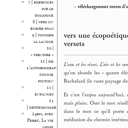
7 | exercices
–
téléchargement textes d’
sur le
dialogue
8 | vers un
écrire-film
vers une écopoétique
9 | pousser
la langue
versets
10 |
« prendre »
11 | de
L’eau et les rêves
,
L’air et les so
l’autobiographie
qu’on aborde les « quatre él
comme
Bachelard (le vaste paysage de
fiction
12 |
enfances
Et c’est l’enjeu aujourd’hui
13
mais
pluies
. Oser le mot
récol
| gestes&usages
dans le mot ce qu’il porte 
14bis, avec
médiation du chemin intérieu
Perec, La vie
mode