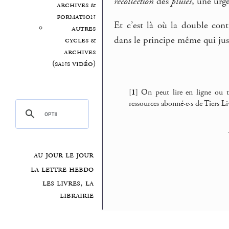
récollection
des
pluies
, une urg
archives &
formation
Et c’est là où la double cont
autres
dans le principe même qui just
cycles &
archives
(sans vidéo)
[
1
]
On peut lire en ligne ou té
ressources abonné·e·s de Tiers Li
au jour le jour
la lettre hebdo
les livres, la
librairie