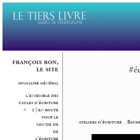
françois bon,
#é
le site
sommaire général
l’ensemble des
cycles d’écriture
1 | en route
pour le
ateliers d’écriture
_
Bache
monde de
de
l’écriture