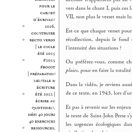
pour le
vers dans le chant I, puis ces 
carnet
VII, non plus le verset mais 
d’écrivain
2026,
Est-ce que chaque verset pour
construire
récollection, depuis le fond 
recto verso
| le cycle
l’intensité des situations ?
été 2025
#2025
Ou préférez-vous, comme che
#boost
pluies
, pour en faire la totalité
| préparation
mentale &
Dans la vidéo, je reviens auss
écriture
de ce texte, en 1943, lors d’u
été 2022 |
écrire au
Et pas à revenir sur les enje
quotidien,
défi 40 jours
le texte de Saint-John Perse s’
40 exercices
les urgences écologiques da
ressources,