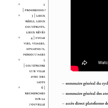
2
| progression
3 | lieux
réels, lieux
construits,
lieux rêvés
4 | cycle
vies, visages,
situations,
personnages
5
| construire
une ville
avec des
mots
–
sommaire général du cycl
6 |
recherches
–
sommaire général des atel
sur la
–
accès direct plateforme d
nouvelle