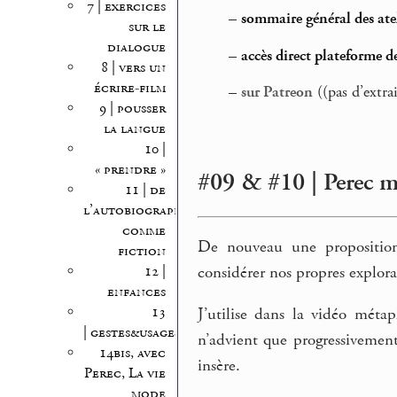
7 | exercices
–
sommaire général des atel
sur le
dialogue
–
accès direct plateforme d
8 | vers un
écrire-film
–
sur Patreon
((pas d’extra
9 | pousser
la langue
10 |
« prendre »
#09 & #10 | Perec m
11 | de
l’autobiographie
comme
De nouveau une proposition
fiction
considérer nos propres explor
12 |
enfances
13
J’utilise dans la vidéo méta
| gestes&usages
n’advient que progressivement
14bis, avec
insère.
Perec, La vie
mode