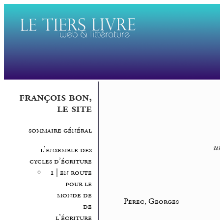
françois bon,
le site
sommaire général
u
l’ensemble des
cycles d’écriture
1 | en route
pour le
monde de
Perec, Georges
de
l’écriture