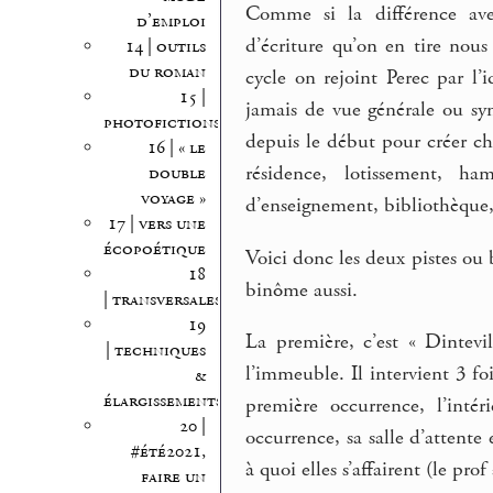
Comme si la différence a
d’emploi
d’écriture qu’on en tire nous
14 | outils
du roman
cycle on rejoint Perec par l’
15 |
jamais de vue générale ou syn
photofictions
depuis le début pour créer ch
16 | « le
résidence, lotissement, h
double
voyage »
d’enseignement, bibliothèque,
17 | vers une
écopoétique
Voici donc les deux pistes ou 
18
binôme aussi.
| transversales
19
La première, c’est « Dintevi
| techniques
l’immeuble. Il intervient 3 fo
&
élargissements
première occurrence, l’inté
20 |
occurrence, sa salle d’attente
#été2021,
à quoi elles s’affairent (le pro
faire un