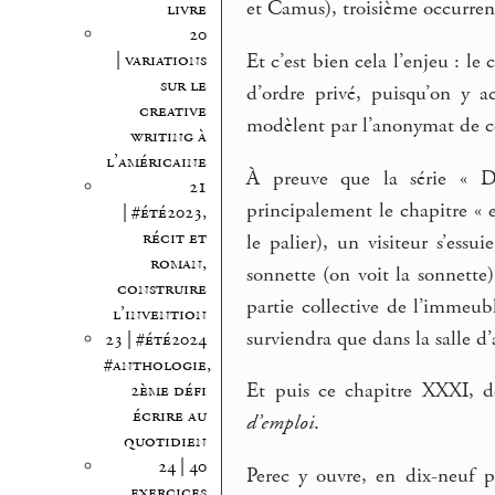
et Camus), troisième occurren
livre
20
| variations
Et c’est bien cela l’enjeu : le
sur le
d’ordre privé, puisqu’on y a
creative
modèlent par l’anonymat de ce
writing à
l’américaine
À preuve que la série « Din
21
principalement le chapitre « e
| #été2023,
récit et
le palier), un visiteur s’essu
roman,
sonnette (on voit la sonnette)
construire
partie collective de l’immeu
l’invention
surviendra que dans la salle d’
23 | #été2024
#anthologie,
Et puis ce chapitre XXXI, d
2ème défi
écrire au
d’emploi
.
quotidien
24 | 40
Perec y ouvre, en dix-neuf 
exercices