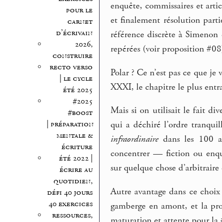
enquête, commissaires et artic
pour le
et finalement résolution part
carnet
d’écrivain
référence discrète à Simenon 
2026,
repérées (voir proposition #08)
construire
recto verso
Polar ? Ce n’est pas ce que je 
| le cycle
XXXI, le chapitre le plus entr
été 2025
#2025
Mais si on utilisait le fait di
#boost
| préparation
qui a déchiré l’ordre tranqui
mentale &
infraordinaire
dans les 100 an
écriture
concentrer — fiction ou enqu
été 2022 |
sur quelque chose d’arbitraire 
écrire au
quotidien,
Autre avantage dans ce choix 
défi 40 jours
40 exercices
gamberge en amont, et la pro
ressources,
maturation et attente pour la 