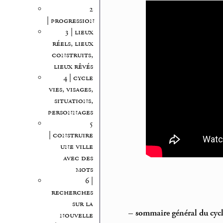
2
| progression
3 | lieux
réels, lieux
construits,
lieux rêvés
4 | cycle
vies, visages,
situations,
personnages
5
| construire
une ville
avec des
mots
6 |
recherches
sur la
–
sommaire général du cyc
nouvelle