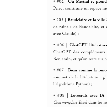
• #04 |
Où Mistral se prend 
Perec, construire un espace inu
• #05 |
Baudelaire et la ville 
de ruine » de Baudelaire, et 
avec Claude) ;
• #06 |
ChatGPT littérature
ChatGPT des compléments d’
Benjamin, et qu’on reste sur n
• #07 |
Beau comme la renco
sommet de la littérature : 
l’algorithme Python) ;
• #08 |
Lovecraft avec IA 
Commonplace Book
dans les ro