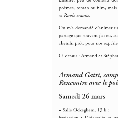
Ensuite, peu de combats dont
poèmes, roman ou film, mais t
sa
Parole errante
.
On m’a demandé d’animer une 
partage que souvent j’ai eu, su
chemin prêt, pour nos expérienc
Ci-dessus : Armand et Stéphane
Armand Gatti, compa
Rencontre avec le po
Samedi 26 mars
–
Salle Ockeghem, 13 h :
Projection : Didascalie se 