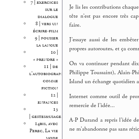
7 | exercices
Je lis les contributions chaqu
sur le
tête n’est pas encore très ca
dialogue
8 | vers un
faire.
écrire-film
9 | pousser
J’essaye aussi de les embêt
la langue
propres autoroutes, et ça com
10 |
« prendre »
On va continuer pendant dix 
11 | de
Philippe Toussaint), Alain-Ph
l’autobiographie
comme
Island un échange quotidien 
fiction
12 |
Internet comme outil de proxi
enfances
remercie de l’idée...
13
| gestes&usages
A-P Durand a repris l’idée d
14bis, avec
ne m’abandonne pas sans rétice
Perec, La vie
mode