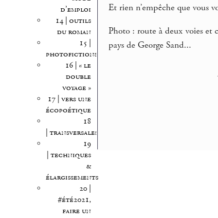
Et rien n’empêche que vous vo
d’emploi
14 | outils
Photo : route à deux voies et 
du roman
15 |
pays de George Sand...
photofictions
16 | « le
double
voyage »
17 | vers une
écopoétique
18
| transversales
19
| techniques
&
élargissements
20 |
#été2021,
faire un