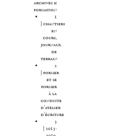
archives &
formation
1
| chantiers
en
cours,
journaux
de
terrain
2
| former
et se
former
à la
conduite
d’atelier
d’écriture
3
| 2013-
2019,