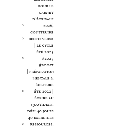
pour le
carnet
d’écrivain
2026,
construire
recto verso
| le cycle
été 2025
#2025
#boost
| préparation
mentale &
écriture
été 2022 |
écrire au
quotidien,
défi 40 jours
40 exercices
ressources,