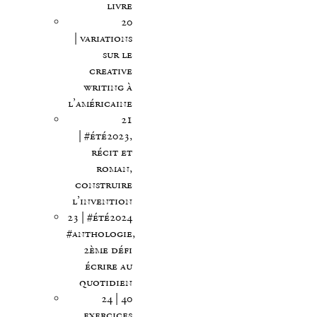
livre
20
| variations
sur le
creative
writing à
l’américaine
21
| #été2023,
récit et
roman,
construire
l’invention
23 | #été2024
#anthologie,
2ème défi
écrire au
quotidien
24 | 40
exercices