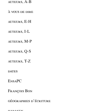
auteurs, A-B
à vous de dire
auteurs, E-H
auteurs, I-L
auteurs, M-P
auteurs, Q-S
auteurs, T-Z
dates
EnsaPC
François Bon
géographies d’écriture
habakuk