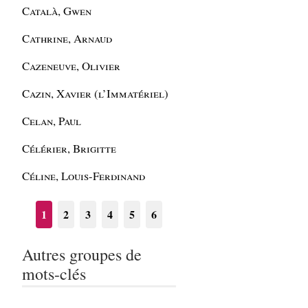
Català, Gwen
Cathrine, Arnaud
Cazeneuve, Olivier
Cazin, Xavier (l’Immatériel)
Celan, Paul
Célérier, Brigitte
Céline, Louis-Ferdinand
1
2
3
4
5
6
Autres groupes de
mots-clés