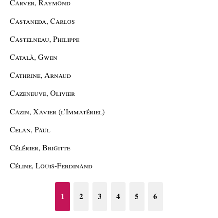
Carver, Raymond
Castaneda, Carlos
Castelneau, Philippe
Català, Gwen
Cathrine, Arnaud
Cazeneuve, Olivier
Cazin, Xavier (l’Immatériel)
Celan, Paul
Célérier, Brigitte
Céline, Louis-Ferdinand
1
2
3
4
5
6