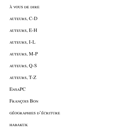
à vous de dire
auteurs, C-D
auteurs, E-H
auteurs, I-L
auteurs, M-P
auteurs, Q-S
auteurs, T-Z
EnsaPC
François Bon
géographies d’écriture
habakuk