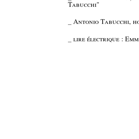
Tabucchi"
_
Antonio Tabucchi, 
_
lire électrique : E