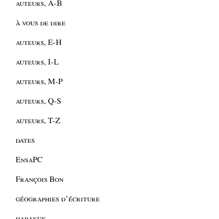
auteurs, A-B
à vous de dire
auteurs, E-H
auteurs, I-L
auteurs, M-P
auteurs, Q-S
auteurs, T-Z
dates
EnsaPC
François Bon
géographies d’écriture
habakuk