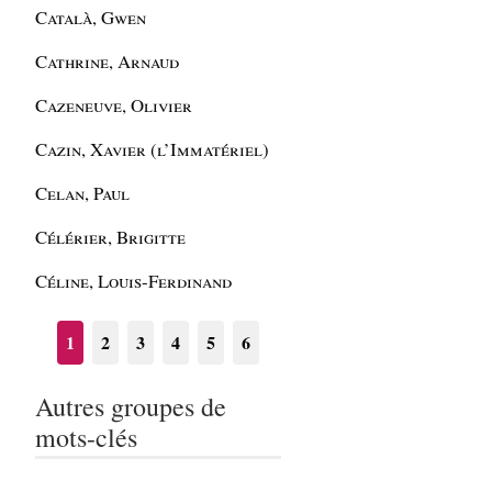
Català, Gwen
Cathrine, Arnaud
Cazeneuve, Olivier
Cazin, Xavier (l’Immatériel)
Celan, Paul
Célérier, Brigitte
Céline, Louis-Ferdinand
1
2
3
4
5
6
Autres groupes de
mots-clés