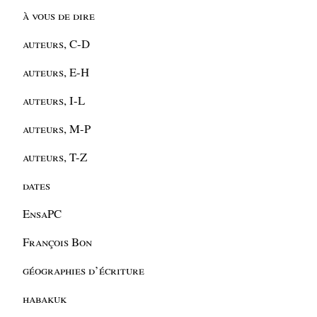
à vous de dire
auteurs, C-D
auteurs, E-H
auteurs, I-L
auteurs, M-P
auteurs, T-Z
dates
EnsaPC
François Bon
géographies d’écriture
habakuk