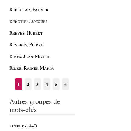
Rebollar, Patrick
Rebotier, Jacques
Reeves, Hubert
Reverdy, Pierre
Ribes, Jean-Michel
Rilke, Rainer Maria
1
2
3
4
5
6
Autres groupes de
mots-clés
auteurs, A-B