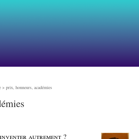
re >
prix, honneurs, académies
démies
: inventer autrement ?