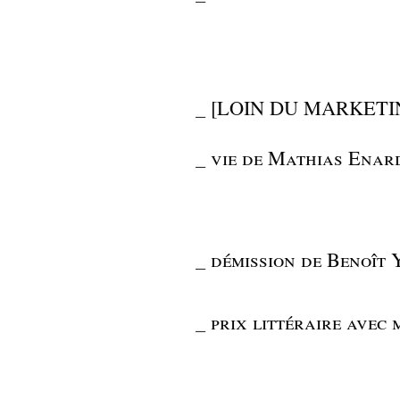
_
[LOIN DU MARKETING
_
vie de Mathias Enar
_
démission de Benoît 
_
prix littéraire avec 