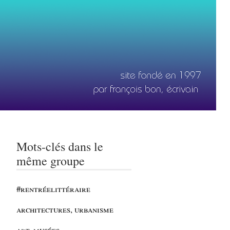
Mots-clés dans le
même groupe
#rentréelittéraire
architectures, urbanisme
art, musées