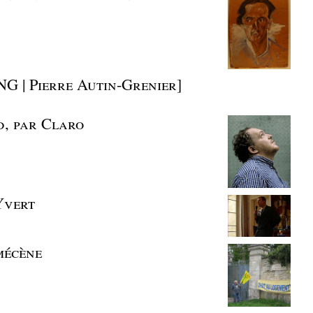
 | Pierre Autin-Grenier]
d, par Claro
Yvert
mécène