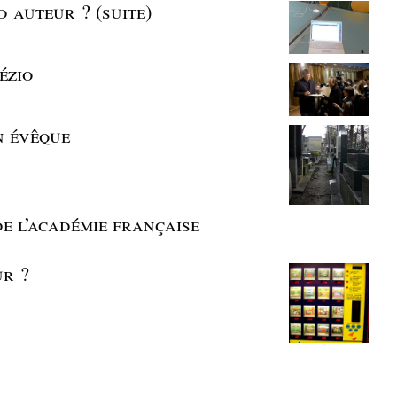
 auteur ? (suite)
ézio
n évêque
de l’académie française
ur ?