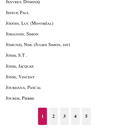
Jenvrey, Dominiq
Jessup, Paul
Jodoin, Luc (Montréal)
Johannin, Simon
Jomunsi, Neil (Julien Simon, dit)
Joshi, S.T .
Josse, Jacques
Josse, Vincent
Jourdana, Pascal
Jourde, Pierre
1
2
3
4
5