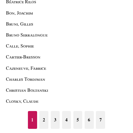
Béatrice Rilos
Bon, Joachim
Bruni, Gilles
Bruno Serralongue
Calle, Sophie
Cartier-Bresson
Cazeneuve, Fabrice
Charles Tordjman
Christian Boltanski
Closky, Claude
1
2
3
4
5
6
7