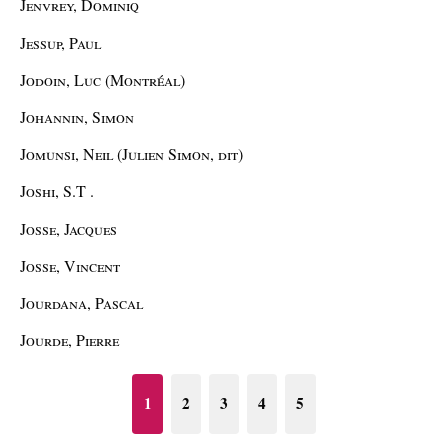
Jenvrey, Dominiq
Jessup, Paul
Jodoin, Luc (Montréal)
Johannin, Simon
Jomunsi, Neil (Julien Simon, dit)
Joshi, S.T .
Josse, Jacques
Josse, Vincent
Jourdana, Pascal
Jourde, Pierre
1
2
3
4
5