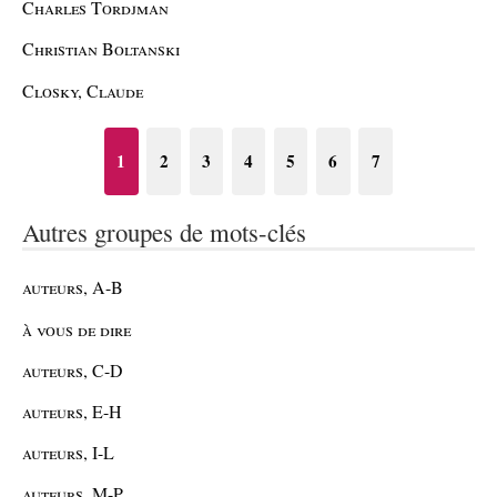
Charles Tordjman
Christian Boltanski
Closky, Claude
1
2
3
4
5
6
7
Autres groupes de mots-clés
auteurs, A-B
à vous de dire
auteurs, C-D
auteurs, E-H
auteurs, I-L
auteurs, M-P