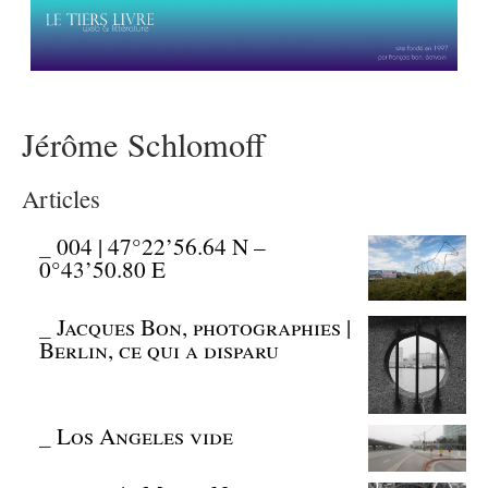
Jérôme Schlomoff
Articles
_
004 | 47°22’56.64 N –
0°43’50.80 E
_
Jacques Bon, photographies |
Berlin, ce qui a disparu
_
Los Angeles vide