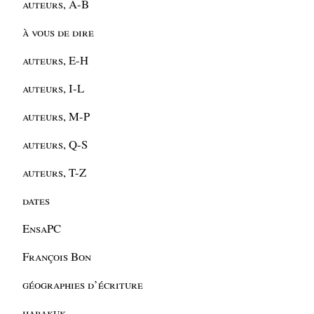
auteurs, A-B
à vous de dire
auteurs, E-H
auteurs, I-L
auteurs, M-P
auteurs, Q-S
auteurs, T-Z
dates
EnsaPC
François Bon
géographies d’écriture
habakuk