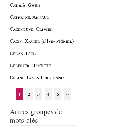
Català, Gwen
Cathrine, Arnaud
Cazeneuve, Olivier
Cazin, Xavier (l’Immatériel)
Celan, Paul
Célérier, Brigitte
Céline, Louis-Ferdinand
1
2
3
4
5
6
Autres groupes de
mots-clés