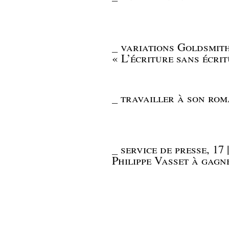
_
variations Goldsmith
« L’écriture sans écri
_
travailler à son rom
_
service de presse, 17 
Philippe Vasset à gagn