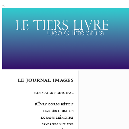
<
le journal images
sommaire principal
#Évry corps béton
carrés urbains
écrans mémoire
paysages monde