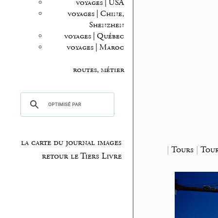
voyages | USA
voyages | Chine,
Shenzhen
voyages | Québec
voyages | Maroc
routes, métier
la carte du journal images
|
Tours
|
Tour
retour le Tiers Livre