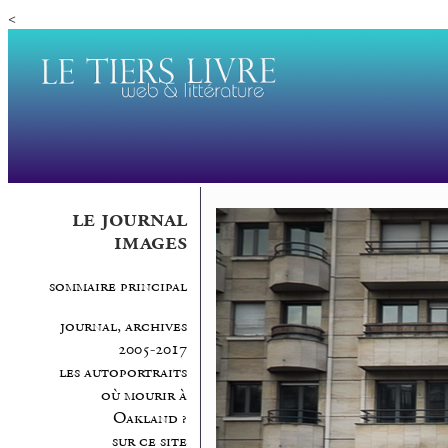
<
le journal
images
sommaire principal
journal, archives
2005-2017
les autoportraits
où mourir à
Oakland ?
sur ce site