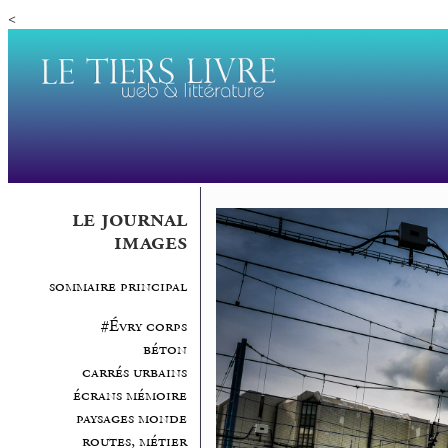
<
le journal
images
sommaire principal
#Évry corps
béton
carrés urbains
écrans mémoire
paysages monde
routes, métier