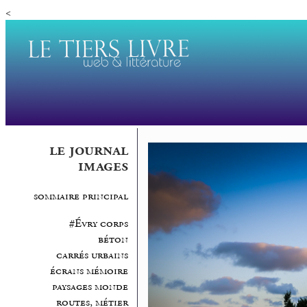
<
le journal
images
sommaire principal
#Évry corps
béton
carrés urbains
écrans mémoire
paysages monde
routes, métier