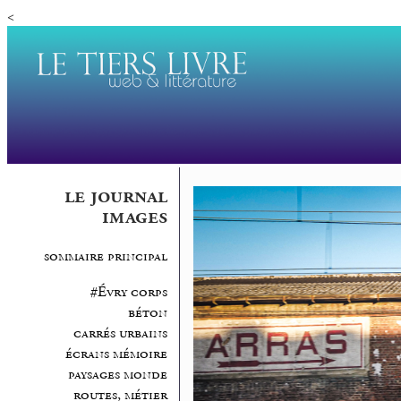
<
le journal
images
sommaire principal
#Évry corps
béton
carrés urbains
écrans mémoire
paysages monde
routes, métier