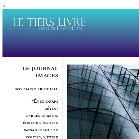
<
le journal
images
sommaire principal
#Évry corps
béton
carrés urbains
écrans mémoire
paysages monde
routes, métier