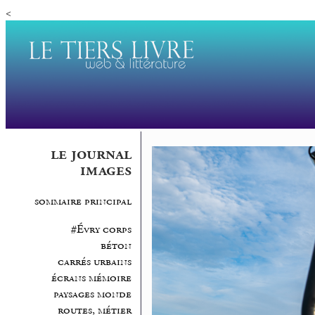
<
le journal
images
sommaire principal
#Évry corps
béton
carrés urbains
écrans mémoire
paysages monde
routes, métier