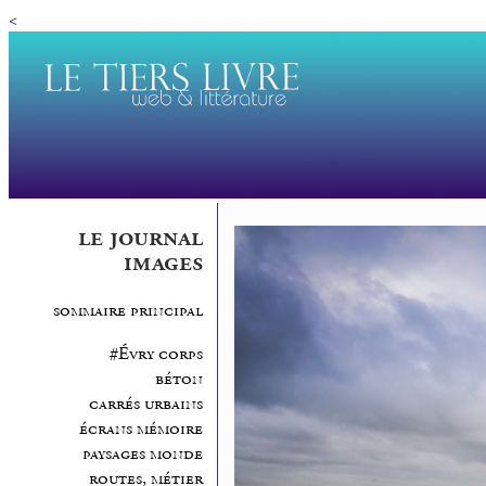
<
le journal
images
sommaire principal
#Évry corps
béton
carrés urbains
écrans mémoire
paysages monde
routes, métier