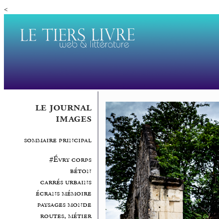
<
le journal
images
sommaire principal
#Évry corps
béton
carrés urbains
écrans mémoire
paysages monde
routes, métier