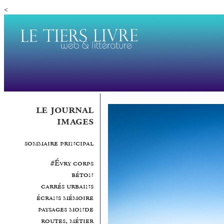
<
le journal
images
sommaire principal
#Évry corps
béton
carrés urbains
écrans mémoire
paysages monde
routes, métier