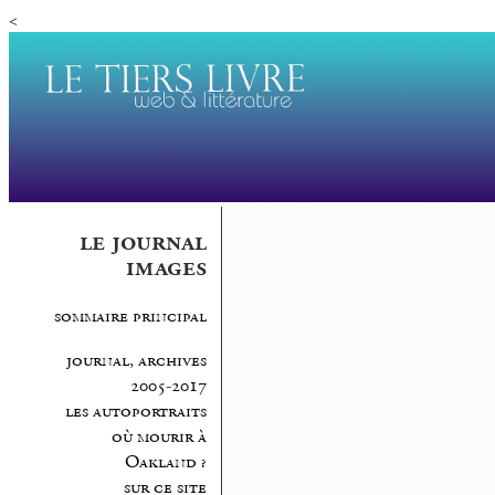
<
le journal
images
sommaire principal
journal, archives
2005-2017
les autoportraits
où mourir à
Oakland ?
sur ce site