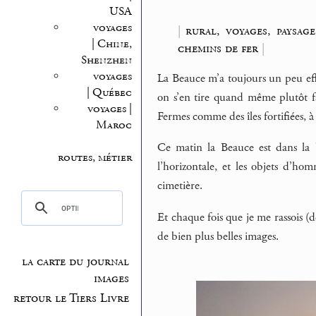
USA
voyages
|
rural, voyages, paysage
| Chine,
chemins de fer
|
Shenzhen
voyages
La Beauce m’a toujours un peu effr
| Québec
on s’en tire quand même plutôt fac
voyages |
Fermes comme des îles fortifiées, à
Maroc
Ce matin la Beauce est dans la br
routes, métier
l’horizontale, et les objets d’hom
cimetière.
Et chaque fois que je me rassois (d
de bien plus belles images.
la carte du journal
images
retour le Tiers Livre