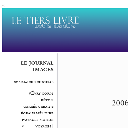
<
le journal
images
sommaire principal
#Évry corps
béton
2006.
carrés urbains
écrans mémoire
paysages monde
voyages |