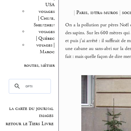
USA
voyages
|
Paris, intra-muros
|
soc
| Chine,
On a la pollution par pères Noël 
Shenzhen
voyages
des sapins. Sur les 600 mètres qui
| Québec
et puis j’ai arrêté : il suffirait d
voyages |
une cabane au sans-abri sur la d
Maroc
fait : mais quelle façon de dire mer
routes, métier
la carte du journal
images
retour le Tiers Livre