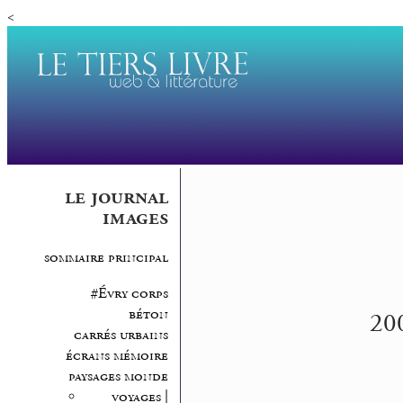
<
le journal
images
sommaire principal
#Évry corps
béton
200
carrés urbains
écrans mémoire
paysages monde
voyages |