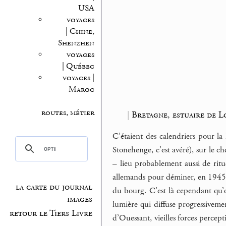
USA
voyages
| Chine,
Shenzhen
voyages
| Québec
voyages |
Maroc
routes, métier
|
Bretagne, estuaire de L
C’étaient des calendriers pour la
Stonehenge, c’est avéré), sur le c
– lieu probablement aussi de rituel
allemands pour déminer, en 1945, 
la carte du journal
du bourg. C’est là cependant qu’on
images
lumière qui diffuse progressivemen
retour le Tiers Livre
d’Ouessant, vieilles forces perce