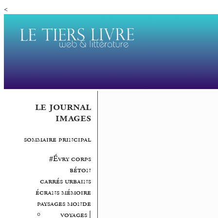
<
le journal
images
sommaire principal
#Évry corps
béton
carrés urbains
écrans mémoire
paysages monde
voyages |