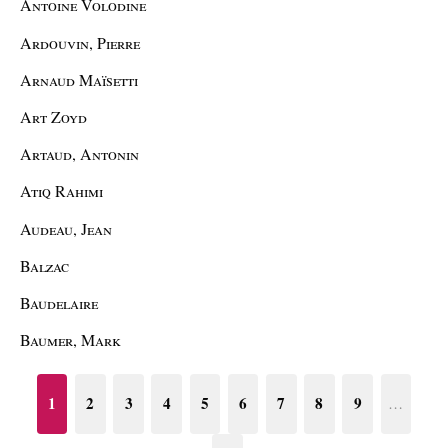
Antoine Volodine
Ardouvin, Pierre
Arnaud Maïsetti
Art Zoyd
Artaud, Antonin
Atiq Rahimi
Audeau, Jean
Balzac
Baudelaire
Baumer, Mark
1
2
3
4
5
6
7
8
9
…