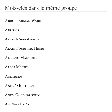
Mots-clés dans le même groupe
Abdourahman Waberi
Adorno
Alain Robbe-Grillet
Alain-Fournier, Henri
Alberto Manguel
Albin-Michel
Andersen
André Gunthert
Andy Goldsworthy
Antoine Emaz