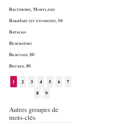
Baltimore, Maryland
Barrême (et environs), 04
Batalha
Beaubourg
Beauvais, 60
Beuxes, 86
1
2
3
4
5
6
7
8
9
Autres groupes de
mots-clés