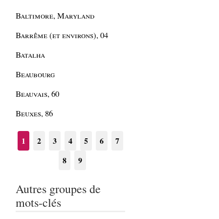
Baltimore, Maryland
Barrême (et environs), 04
Batalha
Beaubourg
Beauvais, 60
Beuxes, 86
1
2
3
4
5
6
7
8
9
Autres groupes de
mots-clés