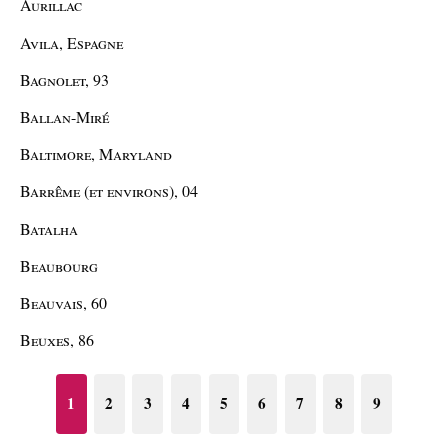
Aurillac
Avila, Espagne
Bagnolet, 93
Ballan-Miré
Baltimore, Maryland
Barrême (et environs), 04
Batalha
Beaubourg
Beauvais, 60
Beuxes, 86
1
2
3
4
5
6
7
8
9