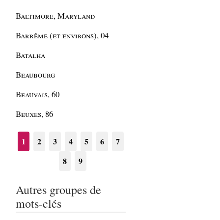
Baltimore, Maryland
Barrême (et environs), 04
Batalha
Beaubourg
Beauvais, 60
Beuxes, 86
1
2
3
4
5
6
7
8
9
Autres groupes de
mots-clés