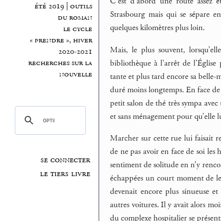
C’est d’abord une route assez é
été 2019 | outils
Strasbourg mais qui se sépare e
du roman
quelques kilomètres plus loin.
le cycle
« prendre », hiver
Mais, le plus souvent, lorsqu’elle
2020-2021
bibliothèque à l’arrêt de l’Églis
recherches sur la
nouvelle
tante et plus tard encore sa belle-m
duré moins longtemps. En face de la 
petit salon de thé très sympa avec 
et sans ménagement pour qu’elle lui
Marcher sur cette rue lui faisait re
de ne pas avoir en face de soi les 
se connecter
sentiment de solitude en n’y renco
le tiers livre
échappées un court moment de leur
devenait encore plus sinueuse et pl
autres voitures. Il y avait alors m
du complexe hospitalier se présenta