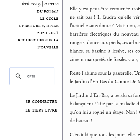
été 2019 | outils
Elle y est peut-être retournée troi
du roman
ne sait pas ! Il faudra qu’elle vér
le cycle
l’actuelle sans doute ? Mais non, e
« prendre », hiver
2020-2021
barrières électriques du nouveau
recherches sur la
rouge si douce aux pieds, ses arbus
nouvelle
blancs, sa bassine à lessive, ses
ciment marquetés de fossiles vrais,
Reste l’abîme sous la passerelle. Un
le Jardin d’En-Bas du Comte De M
Le Jardin d’En-Bas, a perdu sa fo
se connecter
balançaient ? Tué par la maladie du
le tiers livre
qu’on lui a rogné un étage. Non ! C
de bateau !
C’était là que tous les jours, elles