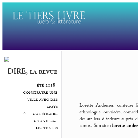
DIRE, la revue
été 2018 |
construire une
ville avec des
Lorette Andersen, conteuse fr
mots
ethnologue, ouvrieère, comeédie
construire
des ateliers d’écriture auprès 
une ville...
contes. Son site :
lorette-ande
les textes