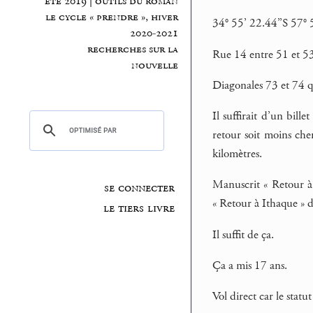
été 2019 | outils du roman
le cycle « prendre », hiver
34° 55’ 22.44’’S 57° 
2020-2021
recherches sur la
Rue 14 entre 51 et 5
nouvelle
Diagonales 73 et 74 q
Il suffirait d’un bil
retour soit moins che
kilomètres.
Manuscrit « Retour à 
se connecter
« Retour à Ithaque » 
le tiers livre
Il suffit de ça.
Ça a mis 17 ans.
Vol direct car le statu