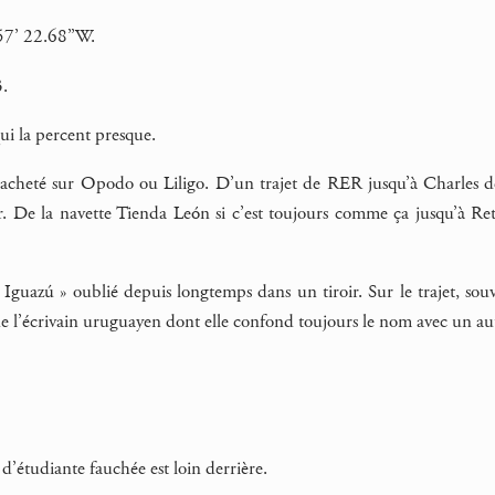
57’ 22.68’’W.
3.
ui la percent presque.
let acheté sur Opodo ou Liligo. D’un trajet de RER jusqu’à Charles de
r. De la navette Tienda León si c’est toujours comme ça jusqu’à Re
Iguazú » oublié depuis longtemps dans un tiroir. Sur le trajet, sou
de l’écrivain uruguayen dont elle confond toujours le nom avec un au
t d’étudiante fauchée est loin derrière.