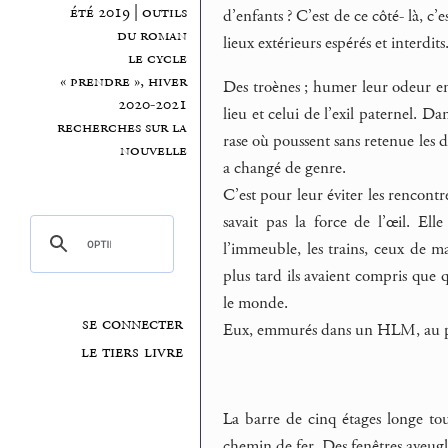
été 2019 | outils
d’enfants ? C’est de ce côté- là, c’e
du roman
lieux extérieurs espérés et interdits
le cycle
« prendre », hiver
Des troènes ; humer leur odeur ent
2020-2021
lieu et celui de l’exil paternel. Da
recherches sur la
rase où poussent sans retenue les dé
nouvelle
a changé de genre.
C’est pour leur éviter les rencontre
savait pas la force de l’œil. Ell
l’immeuble, les trains, ceux de mar
plus tard ils avaient compris que
le monde.
se connecter
Eux, emmurés dans un HLM, au pre
le tiers livre
La barre de cinq étages longe tou
chemin de fer. Des fenêtres aveugle