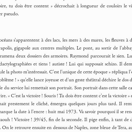
oire, tu dois être content » décrochait à longueur de couloirs le
er pseudo.
s océans s’apparentent à des lacs, les mers à des mares, les fleuves à 
rapolis, gigapole aux centres multiples. Le pont, au sortir de l’abba
amena deux dossiers des armoires. Raymond parcourait le sien. Lui a
actylographiées et tiens ! autiste ! Lui qui supposait schizo. Il d
le la photo m’intéressait. C’est l’unique de cette époque » répliqua l’o
oblème ! » qu’elle lance joyeuse et d’un geste théâtral déchire le dos de 
le du service lui remettait son portrait. Son portrait dans cette salle
ire. « C’est la victoire ! Souris ! Tu dois être content c’est la victoire 
hait prestement le cliché, émergea quelques jours plus tard. Il re
arque la date à l’encre : huit mai 1973. Va savoir pourquoi il se rendi
ouh ! Victoire ! 39/45, fin de la seconde. Il pige enfin, à tant de d
es. On le retrouve ensuite en dessous de Naples, zone bleue de Tera, 