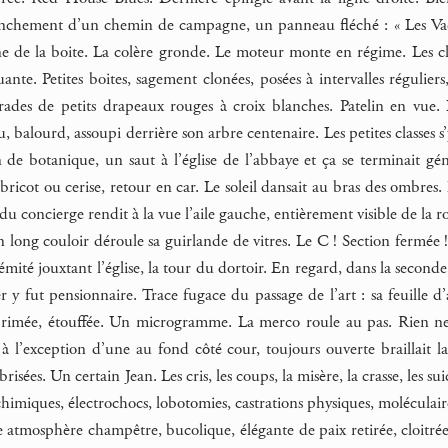
nchement d’un chemin de campagne, un panneau fléché : « Les Vacher
e de la boite. La colère gronde. Le moteur monte en régime. Les clô
uante. Petites boites, sagement clonées, posées à intervalles régulie
rades de petits drapeaux rouges à croix blanches. Patelin en vue.
u, balourd, assoupi derrière son arbre centenaire. Les petites classes s
 de botanique, un saut à l’église de l’abbaye et ça se terminait 
bricot ou cerise, retour en car. Le soleil dansait au bras des ombres. 
 du concierge rendit à la vue l’aile gauche, entièrement visible de la ro
n long couloir déroule sa guirlande de vitres. Le C ! Section fermée 
émité jouxtant l’église, la tour du dortoir. En regard, dans la seconde, 
r y fut pensionnaire. Trace fugace du passage de l’art : sa feuille d
rimée, étouffée. Un microgramme. La merco roule au pas. Rien ne t
 à l’exception d’une au fond côté cour, toujours ouverte braillait la
isées. Un certain Jean. Les cris, les coups, la misère, la crasse, les
himiques, électrochocs, lobotomies, castrations physiques, moléculaires
e atmosphère champêtre, bucolique, élégante de paix retirée, cloitrée