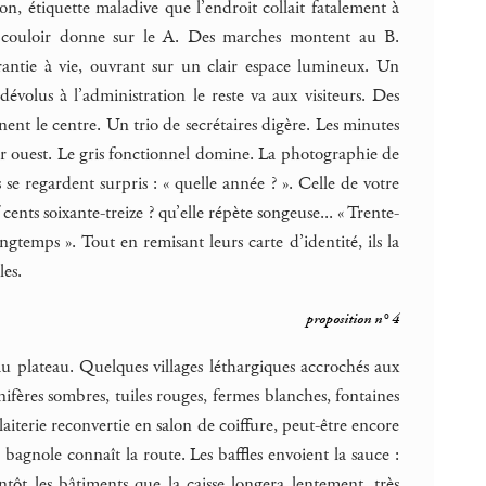
ion, étiquette maladive que l’endroit collait fatalement à
tre couloir donne sur le A. Des marches montent au B.
arantie à vie, ouvrant sur un clair espace lumineux. Un
évolus à l’administration le reste va aux visiteurs. Des
nent le centre. Un trio de secrétaires digère. Les minutes
r ouest. Le gris fonctionnel domine. La photographie de
 se regardent surpris : « quelle année ? ». Celle de votre
nts soixante-treize ? qu’elle répète songeuse... « Trente-
ongtemps ». Tout en remisant leurs carte d’identité, ils la
les.
proposition n° 4
au plateau. Quelques villages léthargiques accrochés aux
nifères sombres, tuiles rouges, fermes blanches, fontaines
 laiterie reconvertie en salon de coiffure, peut-être encore
 bagnole connaît la route. Les baffles envoient la sauce :
tôt les bâtiments que la caisse longera lentement, très