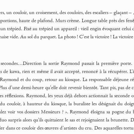
ers, un couloir, un croisement, des couloirs, des escaliers – glaçant
roportions, haute de plafond. Murs crème. Longue table près des fenêtr
 un trépied. Fixé au trépied un appareil : vieil engin évoquant celu
haise vide. Au sol du parquet. La photo ! C’est la victoire ! La victoire 
econdes…Direction la sortie Raymond passait la première porte. Il
pas de kawa, rien et même il avait accepté, renoncé à la récupérer. L’i
à Raymond et du coup, retour au kiosque. La responsable déjeune rép
 Plus d’une demi-heure qu’elle doit revenir bientôt. Tant pis, pas d
s réflexions. Raymond, les yeux déjà dehors actionnait la seconde ou
du couloir, à hauteur du kiosque, la buraliste les désignait du do
ulez voir vos dossiers Messieurs ? ». Raymond éloigna sa pogne du bo
uo surpris alors qu’ils quittaient le sas et rejoignaient la brunette. D
ler dans ce couloir des œuvres d’artistes du cru. Des aquarelles tort