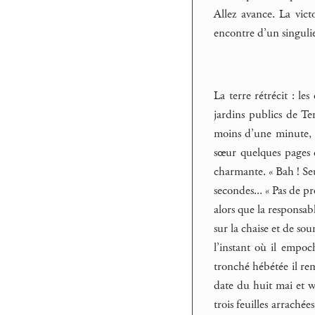
Allez avance. La vict
encontre d’un singuli
La terre rétrécit : le
jardins publics de Te
moins d’une minute, r
sœur quelques pages d
charmante. « Bah ! Seu
secondes... « Pas de pr
alors que la responsab
sur la chaise et de sour
l’instant où il empoc
tronché hébétée il rem
date du huit mai et wa
trois feuilles arraché