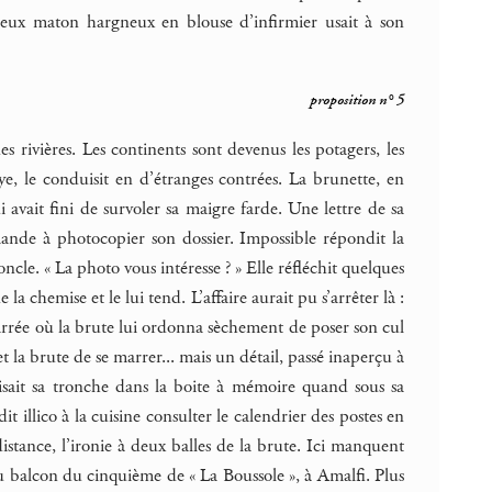
 vieux maton hargneux en blouse d’infirmier usait à son
proposition n° 5
des rivières. Les continents sont devenus les potagers, les
ye, le conduisit en d’étranges contrées. La brunette, en
vait fini de survoler sa maigre farde. Une lettre de sa
emande à photocopier son dossier. Impossible répondit la
ncle. « La photo vous intéresse ? » Elle réfléchit quelques
la chemise et le lui tend. L’affaire aurait pu s’arrêter là :
 carrée où la brute lui ordonna sèchement de poser son cul
» et la brute de se marrer... mais un détail, passé inaperçu à
misait sa tronche dans la boite à mémoire quand sous sa
t illico à la cuisine consulter le calendrier des postes en
istance, l’ironie à deux balles de la brute. Ici manquent
au balcon du cinquième de « La Boussole », à Amalfi. Plus