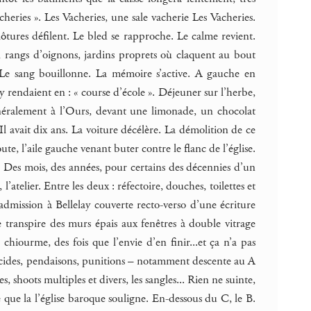
ies ». Les Vacheries, une sale vacherie Les Vacheries.
tures défilent. Le bled se rapproche. Le calme revient.
rs, rangs d’oignons, jardins proprets où claquent au bout
 Le sang bouillonne. La mémoire s’active. A gauche en
’y rendaient en : « course d’école ». Déjeuner sur l’herbe,
généralement à l’Ours, devant une limonade, un chocolat
Il avait dix ans. La voiture décélère. La démolition de ce
ute, l’aile gauche venant buter contre le flanc de l’église.
! Des mois, des années, pour certains des décennies d’un
l’atelier. Entre les deux : réfectoire, douches, toilettes et
’admission à Bellelay couverte recto-verso d’une écriture
ranspire des murs épais aux fenêtres à double vitrage
 chiourme, des fois que l’envie d’en finir...et ça n’a pas
 suicides, pendaisons, punitions – notamment descente au A
, shoots multiples et divers, les sangles... Rien ne suinte,
 que la l’église baroque souligne. En-dessous du C, le B.