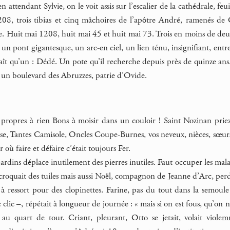
en attendant Sylvie, on le voit assis sur l’escalier de la cathédrale, f
208, trois tibias et cinq mâchoires de l’apôtre André, ramenés d
ire. Huit mai 1208, huit mai 45 et huit mai 73. Trois en moins de de
un pont gigantesque, un arc-en ciel, un lien ténu, insignifiant, entre 
t qu’un : Dédé. Un pote qu’il recherche depuis près de quinze ans. Il
 un boulevard des Abruzzes, patrie d’Ovide.
propres à rien Bons à moisir dans un couloir ! Saint Nozinan prie
, Tantes Camisole, Oncles Coupe-Burnes, vos neveux, nièces, sœurs, f
où faire et défaire c’était toujours Fer.
ardins déplace inutilement des pierres inutiles. Faut occuper les ma
 croquait des tuiles mais aussi Noël, compagnon de Jeanne d’Arc, perd
à ressort pour des clopinettes. Farine, pas du tout dans la semoule m
clic –, répétait à longueur de journée : « mais si on est fous, qu’on
 au quart de tour. Criant, pleurant, Otto se jetait, volait viole