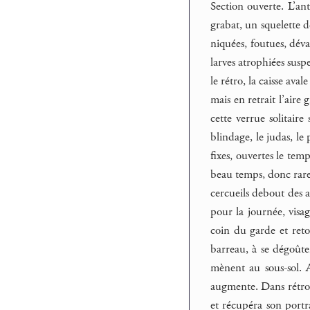
Section ouverte. L’an
grabat, un squelette d
niquées, foutues, déva
larves atrophiées susp
le rétro, la caisse av
mais en retrait l’aire
cette verrue solitaire
blindage, le judas, le
fixes, ouvertes le tem
beau temps, donc rarem
cercueils debout des a
pour la journée, visag
coin du garde et retou
barreau, à se dégoûte
mènent au sous-sol. A
augmente. Dans rétro 
et récupéra son portra