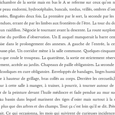
tichambre de la sortie mais en bas le A se referme sur ceux qu’on 
e peau endormi, hydrocéphales, bancals, tordus, vrillés, ombres d’omb
stées, flinguées deux fois. La première par le sort, la seconde par 
endues, errant de par les limbes aux frontières de l’être. La tour du d
ale un raidillon. Négocie le tournant avant la descente. La route surpl
 grise du pavillon d’observation. Un E auquel manquerait la barre cent
 sise dans le prolongement des annexes. A gauche de l’entrée, la cel
 passe-plat. Un corridor mène à la salle commune. Quelques cinquante
ps que coule le troupeau. La quatrième, la sortie est strictement rés
ent, accède au jardin. Chapeaux de paille obligatoires. La seconde do
lcooliques en cure obligatoire. Enveloppés de bandages, linges humid
e à hauteur de grillage, bras collés au corps. Derrière les cercueils,
r à cette salle à manger, à trainer, à pourrir, à tourner autour de 
r de la peinture devant l’huile médiocre et fade pendue au mur sud f
u bassin dans lequel marinent des tiges d’osier mais surtout à la sal
plus que des arbres et des champs. Tout ça c’est loin qu’il se dit. P
it. Ce qui occasionna, les mois qui suivirent de curieuses incidences