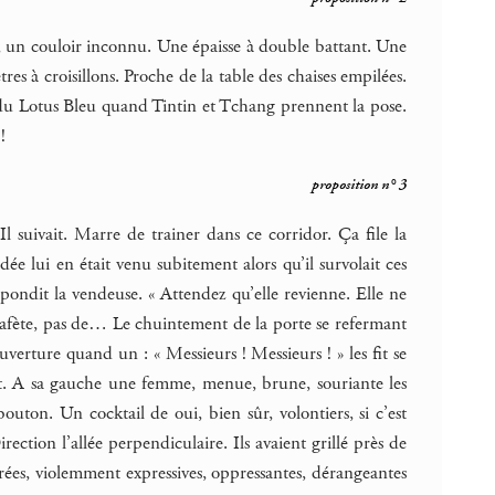
 – , un couloir inconnu. Une épaisse à double battant. Une
es à croisillons. Proche de la table des chaises empilées.
i du Lotus Bleu quand Tintin et Tchang prennent la pose.
!
proposition n° 3
 suivait. Marre de trainer dans ce corridor. Ça file la
dée lui en était venu subitement alors qu’il survolait ces
ondit la vendeuse. « Attendez qu’elle revienne. Elle ne
e cafète, pas de… Le chuintement de la porte se refermant
verture quand un : « Messieurs ! Messieurs ! » les fit se
igt. A sa gauche une femme, menue, brune, souriante les
uton. Un cocktail de oui, bien sûr, volontiers, si c’est
irection l’allée perpendiculaire. Ils avaient grillé près de
urées, violemment expressives, oppressantes, dérangeantes