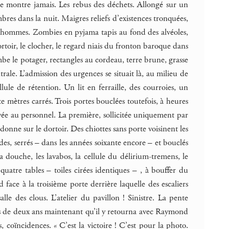
ne montre jamais. Les rebus des déchets. Allongé sur un
res dans la nuit. Maigres reliefs d’existences tronquées,
les hommes. Zombies en pyjama tapis au fond des alvéoles,
ortoir, le clocher, le regard niais du fronton baroque dans
ombe le potager, rectangles au cordeau, terre brune, grasse
rale. L’admission des urgences se situait là, au milieu de
lule de rétention. Un lit en ferraille, des courroies, un
 mètres carrés. Trois portes bouclées toutefois, à heures
ervée au personnel. La première, sollicitée uniquement par
nne sur le dortoir. Des chiottes sans porte voisinent les
es, serrés – dans les années soixante encore – et bouclés
la douche, les lavabos, la cellule du délirium-tremens, le
quatre tables – toiles cirées identiques – , à bouffer du
ace à la troisième porte derrière laquelle des escaliers
le des clous. L’atelier du pavillon ! Sinistre. La pente
rès de deux ans maintenant qu’il y retourna avec Raymond
, coïncidences. « C’est la victoire ! C’est pour la photo.