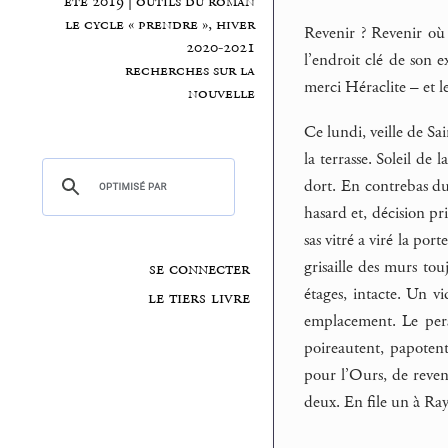
été 2019 | outils du roman
le cycle « prendre », hiver
Revenir ? Revenir où ?
2020-2021
l’endroit clé de son e
recherches sur la
merci Héraclite – et le
nouvelle
Ce lundi, veille de Sa
la terrasse. Soleil de
dort. En contrebas du 
hasard et, décision pri
sas vitré a viré la por
grisaille des murs tou
se connecter
étages, intacte. Un vi
le tiers livre
emplacement. Le pers
poireautent, papotent
pour l’Ours, de reveni
deux. En file un à Ra