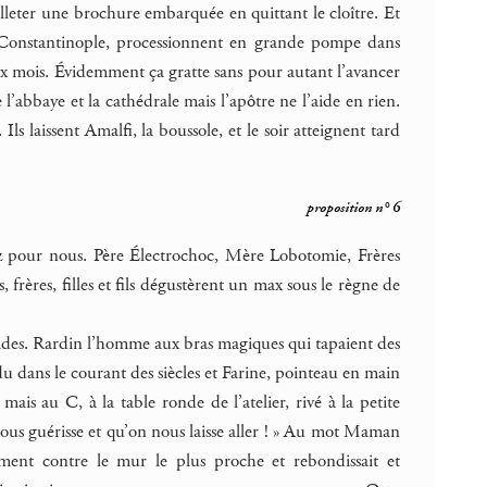
euilleter une brochure embarquée en quittant le cloître. Et
e Constantinople, processionnent en grande pompe dans
ux mois. Évidemment ça gratte sans pour autant l’avancer
l’abbaye et la cathédrale mais l’apôtre ne l’aide en rien.
s laissent Amalfi, la boussole, et le soir atteignent tard
proposition n° 6
z pour nous. Père Électrochoc, Mère Lobotomie, Frères
rères, filles et fils dégustèrent un max sous le règne de
lades. Rardin l’homme aux bras magiques qui tapaient des
u dans le courant des siècles et Farine, pointeau en main
ais au C, à la table ronde de l’atelier, rivé à la petite
 nous guérisse et qu’on nous laisse aller ! » Au mot Maman
mment contre le mur le plus proche et rebondissait et