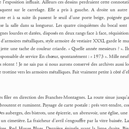
e l’exposition influait. Ailleurs ces dessins perdraient cette connotat
claquent sur le carrelage. Elle a pris à gauche. A droite un au
te et à sa suite ils passent le seuil d’une porte beige, poignée g
se la salle dans sa longueur. Les quatre cinquièmes du bocal sont d
gnes lourdes et datées, disposés en deux rangs face à face, réquisition
d’armoires métalliques, style armoire de vestiaire XXXL garde le mu
jette une tache de couleur criarde. « Quelle année messieurs ? ». Ils
esponsable de service En chœur, spontanément : « 1973 ». Mille neuf ce
as récent ! Je ne sais pas si nous aurons conservé des archives aussi l
 trottine vers les armoires métalliques. Fait vraiment petite à côté d’el
es filer en direction des Franches-Montagnes. La route sinue jusqu’
broutent et ruminent. Paysage de carte postale : prés vert-tendre, co
 Des auberges, des bistrots, une épicerie, un abreuvoir, une église, une
un cimetière. La fraicheur d’avril s’engouffre par la vitre baissée. La
ee. Red House Blues. Dernière épingle avant la ligne droite. Bien