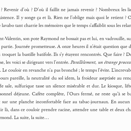
 Revenir d’où ? D’où il faillit ne jamais revenir ? Nombreux les lieu
xistence. Il y songe ça et là. Rien ne l’oblige mais quoi le retient
 lavabo tant charrie les mémoires que le temps s’affaiblit sous les rel
int-Valentin, son pote Raymond ne bossait pas et lui, en vadrouille, su
 la partie. Journée prometteuse. A onze heures il n’était question que 
troquet la bastille batifole. Ils s’y étayent rencontrés. Que faire ? D
se, les voici se dirigeant vers l’entrée.
Parallèlement, un étrange process
te. Le couloir en revanche n’a pas bronché ; le temps l’évite. L’increvab
jours pareille, la neutralité du sol idem, la froideur aseptisée au re
de sale, sulfurique tasse un silence misérable et dur. Le kiosque, li
onnel déjeune. Cafète complète, l’Ours fermé, ne reste qu’à se ba
 sur une planche inconfortable face au tabac-journaux. En aucun cas
r là, dans ce couloir prendre racine, attendre une table et deux chais
ymond. La suite, la suite…