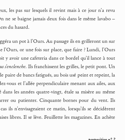
x, les pas sur lesquels il revint mais à ce jour n’a revu
 ? On ne se baigne jamais deux fois dans le même lavabo –
ances du hasard.
ggéra un pot à l’Ours. Au passage ils en grilleront un sur
de l’Ours, or une fois sur place, que faire ? Lundi, l’Ours
oit y avoir une cafeteria dans ce bordel qu’il lance à tout
us s’enclenche
. Ils franchissent les grilles, le petit pont. Un
le paire de bancs fatigués, au bois usé peint et repeint, la
ndez-vous et l’allée perpendiculaire menant aux ailes, aux
fté dans les années quatre-vingt, étale sa misère au même
rrer ou patienter. Cinquante bornes pour du vent. Ils
 ils n’envisageaient ce matin, lorsqu’ils se décidèrent
es libres. Il se lève. Feuillette les magazines. En achète
proposition n° 2