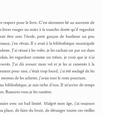
 ce respect pour le livre. C’est sûrement lié au souvenir de
ivres rouges ou noirs à la tranche dorée qu’il regardait
rait être avec l’école, petit garçon de banlieue un peu
maux, j’en rêvais. Il y avait à la bibliothèque municipale
ste. J’ai réussi à les voler, je les cachais un par un dans
lais, les regardant comme un trésor, je crois que je n’ai
rouvés. J’ai dû avouer mon vol et je les ai ramenés à la
ement pour moi, c’était trop lourd, j’ai été soulagé de les
oyens de les acheter, j’avais tout le reste pourtant.
ma bibliothèque, je suis riche d’eux. Il m’arrive de temps
s. Rassurez-vous je les ramène.
ataire avec un bail limité. Malgré mon âge, j’ai toujours
 place, de faire du bruit, de déranger toutes ces vieilles