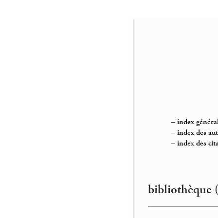
–
index général
–
index des au
–
index des cit
bibliothèque 