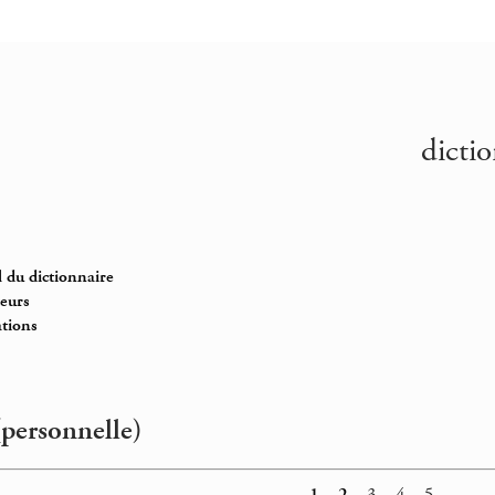
dictio
 du dictionnaire
teurs
ations
(personnelle)
1
_
2
_ 3 _ 4 _ 5