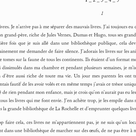
1
vres. Je n’arrive pas à me séparer des mauvais livres. J’ai toujours eu
n grand-père, riche de Jules Vernes, Dumas et Hugo, tous ses grands l
re fois que je suis allé dans une bibliothèque publique, cela dev
inement me demander de faire silence. J’adorais les livres sur les ani
tomes sur la faune de tous les continents. Ils étaient d’un format mode
i dissimulés dans ma chambre et pendant plusieurs semaines, je m’iso
n d’être aussi riche de toute ma vie. Un jour mes parents les ont t
ntais fautif de les avoir volés et en même temps j’avais ce trésor uniqu
 de rien pendant mon enfance, mais je crois qu’on n’aurait pas eu les m
ous les livres qui me font envie. J’en achète trop, je les empile dans 
s la grande bibliothèque de La Rochelle et d’emprunter quelques livre
p faire cela, ces livres ne m’appartiennent pas, je ne suis qu’un loc
nt dans une bibliothèque de marcher sur des œufs, de ne pas être à ma