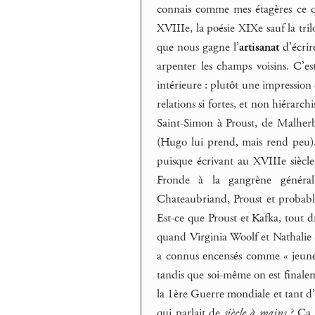
connais comme mes étagères ce q
XVIIIe, la poésie XIXe sauf la tr
que nous gagne l’
artisanat
d’écrir
arpenter les champs voisins. C’e
intérieure : plutôt une impression 
relations si fortes, et non hiérarch
Saint-Simon à Proust, de Malher
(Hugo lui prend, mais rend peu). 
puisque écrivant au XVIIIe siècl
Fronde à la gangrène général
Chateaubriand, Proust et probable
Est-ce que Proust et Kafka, tout dr
quand Virginia Woolf et Nathalie 
a connus encensés comme « jeune 
tandis que soi-même on est finalem
la 1ère Guerre mondiale et tant d
qui parlait de
siècle à mains
? Ça m