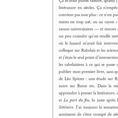
Ça m’avait plutôt rassuré, quand j’
littérature en siècles. Ça n’empê
convient pas non plus : ce n’est pas
miens est trop usé, ou au rayon «
raouts universitaires — et encore m
un peu craindre qu’on veuille met
où le hasard m’avait fait interve
colloque sur Rabelais et les scien
et j’étais le seul point d’intersecti
les rabelaisiens à ce qui se passe 
publier mon premier livre, sans que
de Léo Spitzer : une étude sur R
autre sur Butor etc. Dans la m
apprendre à penser la littérature,
et
La part du feu
, lu juste après
littéraire
. J’ai toujours la sensati
sentiment de s’être trompé de siè