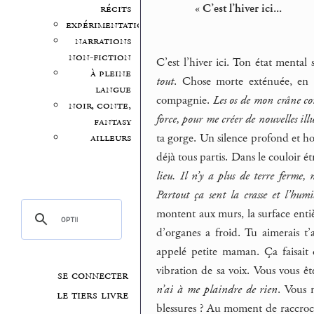
« C’est l’hiver ici...
récits
expérimentation
narrations
non-fiction
C’est l’hiver ici. Ton état mental
à pleine
tout
. Chose morte exténuée, en 
langue
compagnie.
Les os de mon crâne com
noir, conte,
force, pour me créer de nouvelles ill
fantasy
ta gorge. Un silence profond et hos
ailleurs
déjà tous partis. Dans le couloir é
lieu. Il n’y a plus de terre ferme,
Partout ça sent la crasse et l’humi
montent aux murs, la surface enti
d’organes a froid. Tu aimerais t’
appelé petite maman. Ça faisait 
vibration de sa voix. Vous vous ê
se connecter
n’ai à me plaindre de rien
. Vous 
le tiers livre
blessures ? Au moment de raccrocher