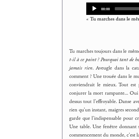
Audio
Current
00:00
time
Player
« Tu marches dans le mêm
Tu marches toujours dans le même 
t-il à ce point ? Pourquoi tant de 
jamais rien
. Aveugle dans la cat
comment ? Une trouée dans le mur,
conviendrait le mieux. Tout est 
conjurer la mort rampante... Oui
dessus tout l’effroyable. Danse ave
rien qu’un instant, maigres secon
garde que l’indispensable pour c
Une table. Une fenêtre donnant sur 
commencement du monde, c’est la g