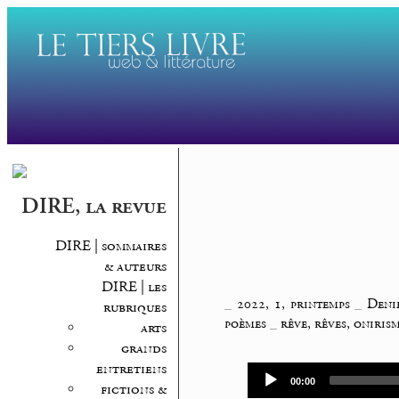
DIRE, la revue
DIRE | sommaires
& auteurs
DIRE | les
_
2022, 1, printemps
_
Deni
rubriques
poèmes
_
rêve, rêves, oniris
arts
grands
entretiens
Audio
Current
00:00
fictions &
time
Player