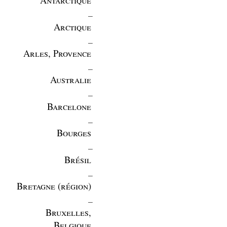
_
Arctique
_
Arles, Provence
_
Australie
_
Barcelone
_
Bourges
_
Brésil
_
Bretagne (région)
_
Bruxelles,
Belgique