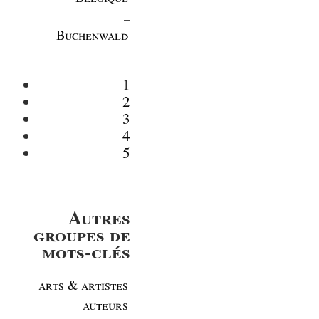
_
Buchenwald
1
2
3
4
5
Autres
groupes de
mots-clés
arts & artistes
auteurs