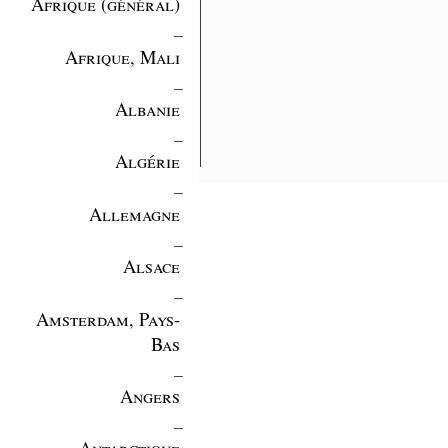
Afrique (général)
_
Afrique, Mali
_
Albanie
_
Algérie
_
Allemagne
_
Alsace
_
Amsterdam, Pays-
Bas
_
Angers
_
Antarctique